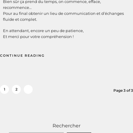
Bien sûr ça prend du temps, on commence, efface,
recommence…
Pour au final obtenir un lieu de communication et d’échanges
fluide et complet.
En attendant, encore un peu de patience,
Et merci pour votre compréhension !
CONTINUE READING
1
2
3
Page 3 of 3
Rechercher